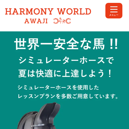
内
容
メニュー
を
ス
キ
ッ
プ