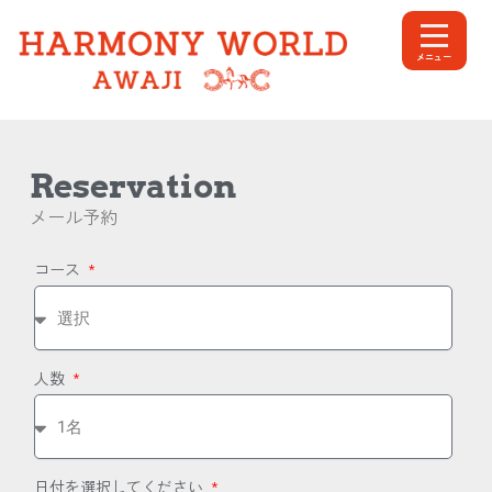
内
容
メニュー
を
ス
キ
ッ
プ
Reservation
メール予約
コース
人数
日付を選択してください