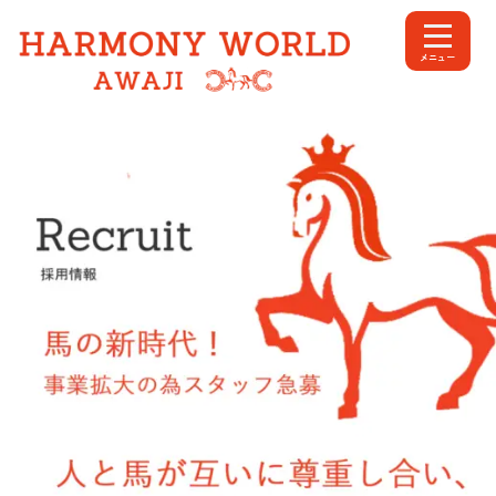
内
容
メニュー
を
ス
キ
ッ
プ