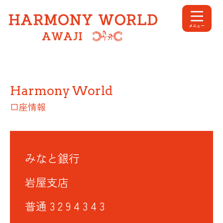
内
容
メニュー
を
ス
キ
ッ
プ
Harmony World
口座情報
みなと銀行
岩屋支店
普通 3 2 9 4 3 4 3