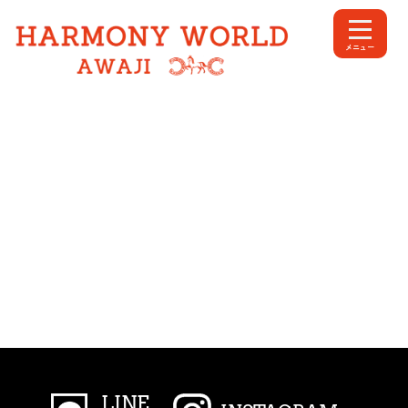
ショップ
内
容
メニュー
を
ス
キ
ッ
プ
LINE