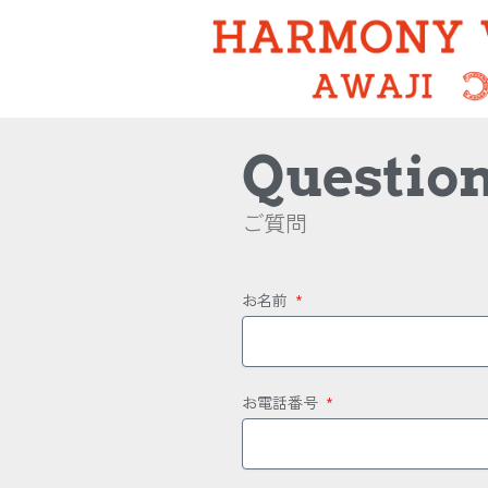
内
容
を
ス
キ
ッ
Questio
プ
ご質問
お名前
お電話番号